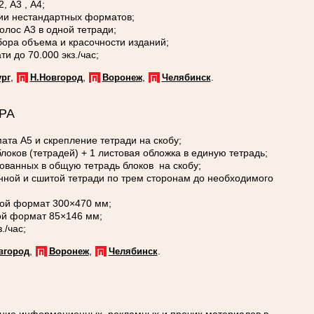
 А3 , А4;
ии нестандартных форматов;
полос А3 в одной тетради;
ора объема и красочности изданий;
и до 70.000 экз./час;
,
,
,
.
рг
Н.Новгород
Воронеж
Челябинск
РА
та А5 и скрепление тетради на скобу;
локов (тетрадей) + 1 листовая обложка в единую тетрадь;
ованных в общую тетрадь блоков на скобу;
нной и сшитой тетради по трем сторонам до необходимого
ой формат 300×470 мм;
й формат 85×146 мм;
./час;
,
,
.
вгород
Воронеж
Челябинск