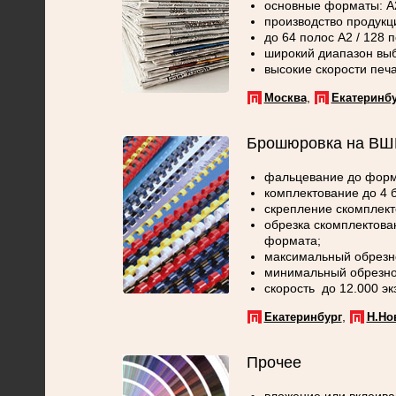
основные форматы: А2,
производство продукц
до 64 полос А2 / 128 
широкий диапазон выб
высокие скорости печат
,
Москва
Екатеринбу
Брошюровка на ВШ
фальцевание до форма
комплектование до 4 б
скрепление скомплект
обрезка скомплектова
формата;
максимальный обрезн
минимальный обрезно
скорость до 12.000 экз
,
Екатеринбург
Н.Но
Прочее