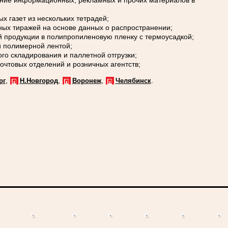
ание информационных, рекламных и прочих материалов в
х газет из нескольких тетрадей;
ных тиражей на основе данных о распространении;
ой продукции в полипропиленовую пленку с термоусадкой;
й полимерной лентой;
го складирования и паллетной отгрузки;
очтовых отделений и розничных агентств;
,
,
,
.
рг
Н.Новгород
Воронеж
Челябинск