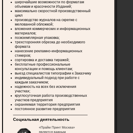
широчайшие возможности по форматам
объемам и красочности Изданий;
максимально скоростной производственный
цикл
производство журналов на скрепке с
мелованной обложкой;
вложения коммерческих и информационных
материалов;
поэкземплярная упаковка;
трехсторонняя обрезка до необходимого
формата
нанесение рекламно-информационных
стикеров;
сортировка и доставка тиражей;
бесплатные профессиональные
консультации и помощь клиентам;
выезд специалистов типографии к Заказчику
индивидуальный подход при работе с
каждым заказчиком;
надежность на всех без исключения
участках;
круглосуточная работа производственных
участков предприятия
охраняемая территория предприятия
постоянное развитие предприятия
Социальная деятельность
«Прайм Принт Москва»
является важным