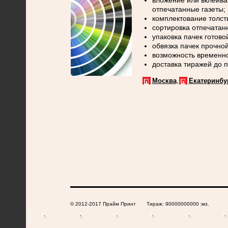
вложение или вклеив
отпечатанные газеты;
комплектование толсты
сортировка отпечатан
упаковка пачек готов
обвязка пачек прочно
возможность временно
доставка тиражей до п
,
Москва
Екатеринбу
© 2012-2017 Прайм Принт Тираж: 90000000000 экз.