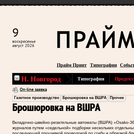
9
воскресенье
август 2026
Прайм Принт
Типографии
Собы
Н. Новгород
Типография
Продукт
On-line заявка
Газетное производство
Брошюровка на ВШРА
Прочее
Брошюровка на ВШРА
Вкладочно-швейно-резательные автоматы (ВШРА) «Osako-36
журналов путем «седельной» подборки нескольких отдельных 
последующей прошивкой проволокой по сгибу и обрезкой бло