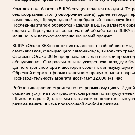
Комплектовка блоков в ВШРА осуществляется вкладкой. Тетр
седлообразный стол (подборочная шина). Далее тетради п
самонакладу, образуя единый подобранный «внакидку» блок
Последним этапом обработки изделия в ВШРА является обрез
формата. В результате послепечатной обработки на ВШРА из
машине, мы получаемсовершенно новый продукт.
ВШРА «Osako-368» состоит из вкладочно-швейной системы,
самонакладов, фальцующего самонаклада, выводного трансп
Системы «Osako-368» предназначены для высокой производит
обслуживания. Они рассчитаны на ускоренную наладку и бол
цепного транспортера и шестерен сводит к минимуму шум и 
Обрезной формат (формат конечного продукта) может варьи
Производительность агрегата достигает 12.000 экз./час.
Работа типографии строится по непрерывному циклу: 7 дней 
оказание услуг на полиграфическом рынке по выпуску ежед
объема и тиражей, также мы оказываем дополнительные усл
режиме печати, шитье проволочной скобой в режиме.