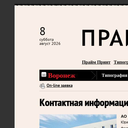
8
суббота
август 2026
Прайм Принт
Типог
Воронеж
Типография
On-line заявка
Контактная информаци
АО 
Юрид