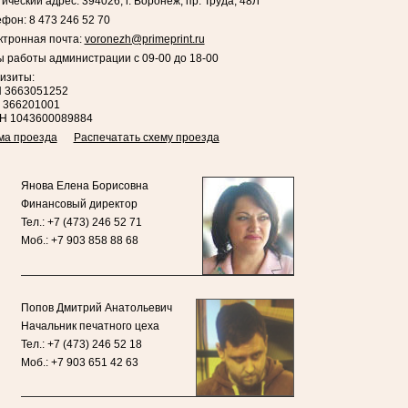
ический адрес: 394026, г. Воронеж, пр. Труда, 48Л
фон: 8 473 246 52 70
ктронная почта:
voronezh@primeprint.ru
 работы администрации с 09-00 до 18-00
изиты:
 3663051252
 366201001
Н 1043600089884
ма проезда
Распечатать схему проезда
Янова Елена Борисовна
Финансовый директор
Тел.: +7 (473) 246 52 71
Моб.: +7 903 858 88 68
Попов Дмитрий Анатольевич
Начальник печатного цеха
Тел.: +7 (473) 246 52 18
Моб.: +7 903 651 42 63